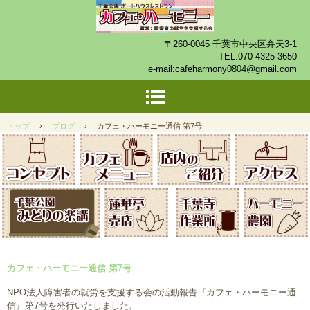
〒260-0045 千葉市中央区弁天3-1
TEL.
070-4325-3650
e-mail:
cafeharmony0804@gmail.com
トップ
›
ブログ
›
カフェ・ハーモニー通信 第7号
カフェ・ハーモニー通信 第7号
NPO法人障害者の就労を支援する会の活動報告『カフェ・ハーモニー通
信』第7号を発行いたしました。