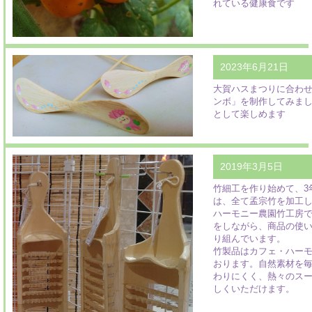
れている健康食です
2023年6月21日
大賀ハスまつりに合わ
ンボ」を制作してみまし
として楽しめます
2019年3月5日
竹細工を作り始めて、3
は、全て孟宗竹を加工
ハーモニー農園竹工房
をしながら、商品の使
り組んでいます。
竹製品はカフェ・ハー
おります。自然素材を
わりにくく、熱々のス
しくいただけます。