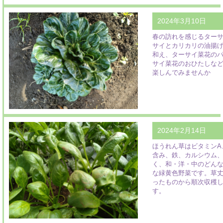
2024年3月10日
春の訪れを感じるター
サイとカリカリの油揚
和え、ターサイ菜花の
サイ菜花のおひたしな
楽しんでみませんか
2024年2月14日
ほうれん草はビタミンA
含み、鉄、カルシウム
く、和・洋・中のどん
な緑黄色野菜です。草丈
ったものから順次収穫
す。