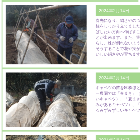
2024年2月14日
春先になり、絹さやの
柱をしっかり立てまし
ばしたい方向へ伸ばす
とが出来ます。また、
らし、株が倒れないよ
そうすることで花や実
いしい絹さやが育ちま
2024年2月14日
キャベツの苗を80株ほ
ー農園では「春まき」
いキャベツ）、「夏ま
みがあるキャベツ）、
るみずみずしいキャベ