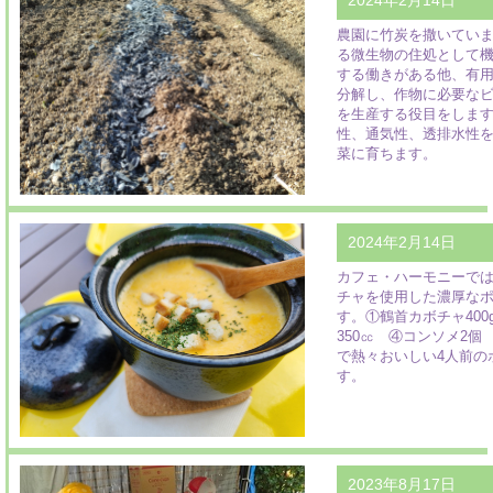
2024年2月14日
農園に竹炭を撒いてい
る微生物の住処として
する働きがある他、有
分解し、作物に必要な
を生産する役目をしま
性、通気性、透排水性
菜に育ちます。
2024年2月14日
カフェ・ハーモニーで
チャを使用した濃厚な
す。①鶴首カボチャ400
350㏄ ④コンソメ2個 
で熱々おいしい4人前の
す。
2023年8月17日