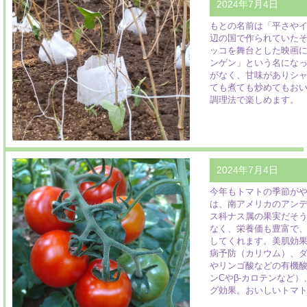
2024年7月4日
もとの名前は「平さや
辺の国で作られていた
ッコを舞台とした映画
ンゲン」という名にな
がなく、甘味がありシ
ても煮ても炒めてもお
調理法で楽しめます。
2024年7月4日
今年もトマトの季節が
は、南アメリカのアン
ス科ナス属の果実だそ
なく、栄養価も豊富で
してくれます。美肌効
病予防（カリウム）、
やリンゴ酸などの有機
ンCやβ-カロテンなど
グ効果。おいしいトマ