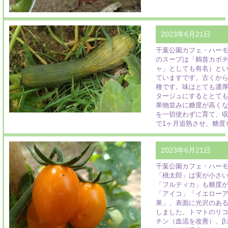
2023年6月21日
千葉公園カフェ・ハー
のスープは「鶴首カボ
ャ」としても有名）と
ていますです。古くか
種です。味はとても濃
タージュにするととて
果物並みに糖度が高く
を一切使わずに育て、
で1ヶ月追熟させ、糖度
2023年6月21日
千葉公園カフェ・ハー
「桃太郎」は実が小さ
「フルティカ」も糖度
「アイコ」「イエロー
果」、表面に光沢のあ
しました。トマトのリ
チン（血流を改善）、β