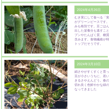
2024年4月26日
むき実にして食べる「
がグリーンピースです
みも格別です。豆ごは
出した栄養分も逃すこ
プンやたんぱく質、糖
含みます。食物繊維が
トップだそうです。
2024年3月10日
絹さやがすくすくと育
豆が小さいうちに、若
きるさやえんどう。春
切れ良く色鮮やかな緑
なってきました