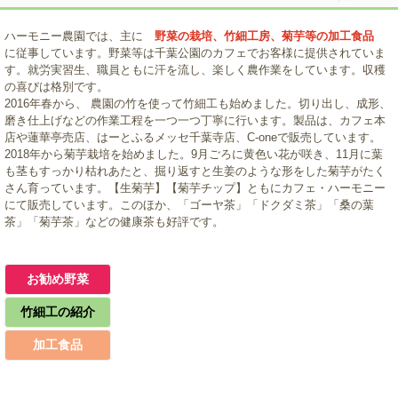
ハーモニー農園では、主に
野菜の栽培
、竹細工房、菊芋等の加工食品
に従事しています。野菜等は千葉公園のカフェでお客様に提供されていま
す。就労実習生、職員ともに汗を流し、楽しく農作業をしています。収穫
の喜びは格別です。
2016年春から、 農園の竹を使って竹細工も始めました。切り出し、成形、
磨き仕上げなどの作業工程を一つ一つ丁寧に行います。製品は、カフェ本
店や蓮華亭売店、はーとふるメッセ千葉寺店、C-oneで販売しています。
2018年から菊芋栽培を始めました。9月ごろに黄色い花が咲き、11月に葉
も茎もすっかり枯れあたと、掘り返すと生姜のような形をした菊芋がたく
さん育っています。【生菊芋】【菊芋チップ】ともにカフェ・ハーモニー
にて販売しています。このほか、「ゴーヤ茶」「ドクダミ茶」「桑の葉
茶」「菊芋茶」などの健康茶も好評です。
お勧め野菜
竹細工の紹介
加工食品