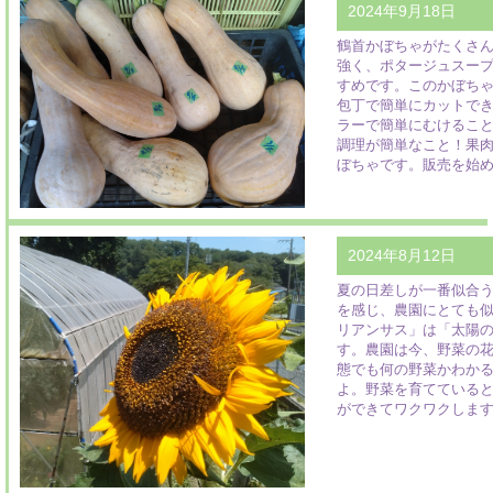
2024年9月18日
鶴首かぼちゃがたくさ
強く、ポタージュスー
すめです。このかぼち
包丁で簡単にカットで
ラーで簡単にむけるこ
調理が簡単なこと！果
ぼちゃです。販売を始
2024年8月12日
夏の日差しが一番似合
を感じ、農園にとても
リアンサス」は「太陽
す。農園は今、野菜の
態でも何の野菜かわか
よ。野菜を育てている
ができてワクワクしま