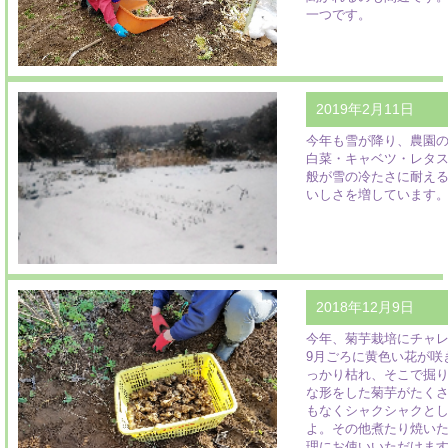
一つです。
2019年2月11日
今年も雪が降り、農園
白菜・キャベツ・レタ
般が雪の冷たさに耐え
いしさを増しています
2018年12月9日
今年、菊芋栽培にチャ
9月ごろに黄色い花が咲
っかり枯れ、そこで掘
な形をした菊芋がたく
もなくシャクシャクと
よ。その他煮たり焼い
理にお使いいただけま