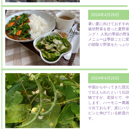
2024年4月26日
暑い夏に向けておすす
栽培野菜を使った夏野
ング！ 人気の季節の野
メニューは季節ごとに
の朝取り野菜をたっぷ
2024年4月26日
中国からやってきた隠
て伝えられたという伝
物ですが、若採りで、
します。ハーモニー農
り出ておらず、皮にハ
ピンと伸びている鮮度
す。