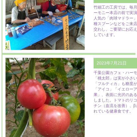
竹細工の工房では、毎月
ーモニー本店の前で実
人気の「肉球マドラー
種スプーンなどをご来
交わし、ご要望にお応
しています。
2023年7月21日
千葉公園カフェ・ハー
「桃太郎」は実が小さ
「フルティカ」も糖度
「アイコ」「イエロー
果」、表面に光沢のあ
しました。トマトのリ
チン（血流を改善）、β
れている健康食です。