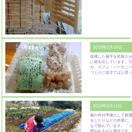
2019年2月19日
収穫した菊芋を乾燥さ
に精を出しています。3
が、カフェ・ハーモニ
づくりに役立てばと思
2019年2月11日
春の作付準備として耕
をしたりなどの作業に
なで励んでいます。「
聞かれるのも間近です