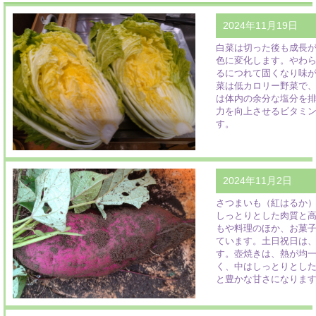
2024年11月19日
白菜は切った後も成長
色に変化します。やわ
るにつれて固くなり味
菜は低カロリー野菜で
は体内の余分な塩分を
力を向上させるビタミン
す。
2024年11月2日
さつまいも（紅はるか
しっとりとした肉質と
もや料理のほか、お菓
ています。土日祝日は
す。壺焼きは、熱が均
く、中はしっとりとし
と豊かな甘さになりま