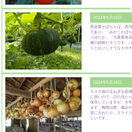
2024年6月15日
黒皮栗かぼちゃは、西
であり、「みやこかぼ
りゆたか」「九重栗南
種の総称だそうです。
りとおいしそうなカボ
2024年5月18日
６００個の玉ねぎを収
に弱いので、日の当た
保存していますが、今
ます。梅雨以降、傷み
室に入れたり、スライ
しいです。