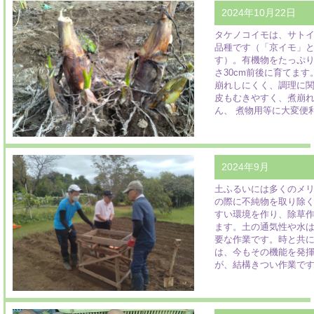
2024年10月22日
タケノコイモは、サト
品種です（「京イモ」
す）。有機物をたっぷ
さ30cm前後に育てま
崩れしにくく、調理に
皮もむきやすく、煮崩
ん、 煮物用等に大変便
2024年9月
土ふるいには多くのメ
の際に不純物を取り除
すい環境を作り、除草
ます。土の通気性や水
要な作業です。時と共
は、今もその機能を発
が、結構きつい作業で