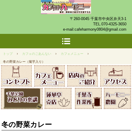
〒260-0045 千葉市中央区弁天3-1
TEL.
070-4325-3650
e-mail:
cafeharmony0804@gmail.com
トップ
›
カフェのごあんない
›
カフェメニュー
›
冬の野菜カレー（菊芋入り）
冬の野菜カレー