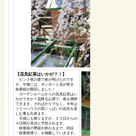
【花見紅茶はいかが？！】
ピンク色の蕾で夜が明けたのです
が、午後には、ポンポンと花が咲き、
枝垂桜が開花しました！
ガーデンルームからの花見紅茶はい
かがですか？花降るお席で、春を満喫
できます。そればかりでなく、今年は
ツリーハウスの窓いっぱいの花見を楽
しむ事も出来ます。
天候にも撚りますが、２３日からの
４日間が見頃と予想されます。
枝垂桜の季節が終わるまで、特設
「枝垂桜便り」を掲載していきます。