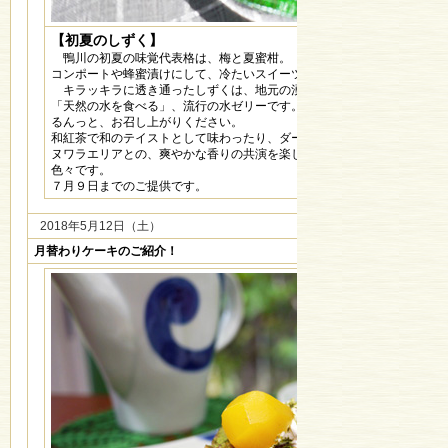
【初夏のしずく】
鴨川の初夏の味覚代表格は、梅と夏蜜柑。
コンポートや蜂蜜漬けにして、冷たいスイーツにしました。
キラッキラに透き通ったしずくは、地元の湧水で作った、
「天然の水を食べる」、流行の水ゼリーです。梅のシロップや黒蜜と共に
るんっと、お召し上がりください。
和紅茶で和のテイストとして味わったり、ダージリンや
ヌワラエリアとの、爽やかな香りの共演を楽しんだりと、紅茶の味わい方
色々です。
７月９日までのご提供です。
2018年5月12日（土）
月替わりケーキのご紹介！