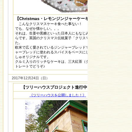
【
Christmas・レモンジンジャーケーキ
】
こんなクリスマスケーキ食べた事ない！
でも、なぜか懐かしい。。。
それは、生姜や黒糖といった日本人にもなじみのある食材が焼きこまれて
らです。英国のクリスマス伝統菓子「クリスマスプディング」をアレンジ
た。
欧米で広く愛されているジンジャーブレッドマンは、クリスマスの定番。
ャーブレッドに使われるスパイスをベースにし、レモンソースをかけた、
しゅオリジナルです。
クルミ入りのリッチなケーキは、三大紅茶（ダージリン・ウバ・キームン
トレートでどうぞ♪
2017年12月24日（日）
【ツリーハウスプロジェクト進行中！】
《ツリーハウスを公開しました！》