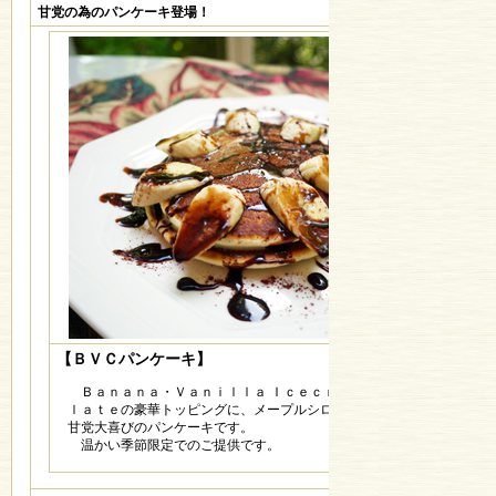
甘党の為のパンケーキ登場！
【ＢＶＣパンケーキ】
Ｂａｎａｎａ・Ｖａｎｉｌｌａ Ｉｃｅｃｒｅａｍ・Ｃｈｏｃｏ
ｌａｔｅの豪華トッピングに、メープルシロップもかけ放題の、
甘党大喜びのパンケーキです。
温かい季節限定でのご提供です。