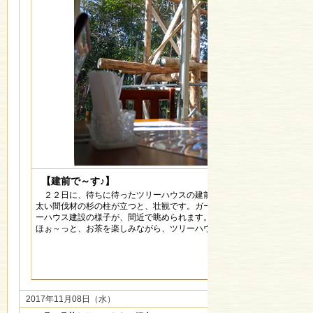
【建前で～す♪】
２２日に、待ちに待ったツリーハウスの建前が挙行されました。
太い間伐材の杉の柱が立つと、壮観です。ガーデンルームからは、刻々と
ーハウス建設の様子が、間近で眺められます。
ほぉ～っと、お茶を楽しみながら、ツリーハウスが完成する過程をご覧い
2017年11月08日（水）