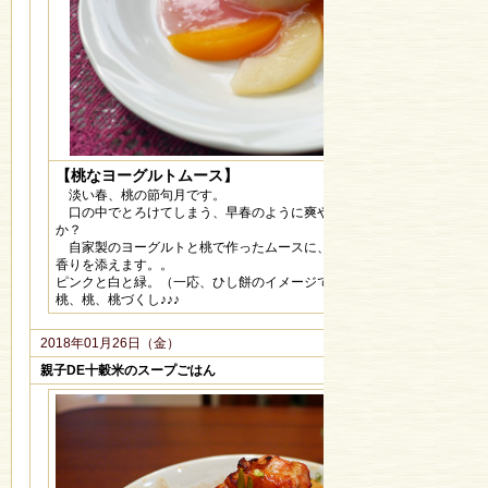
【桃なヨーグルトムース】
淡い春、桃の節句月です。
口の中でとろけてしまう、早春のように爽やかなデザートはいかがです
か？
自家製のヨーグルトと桃で作ったムースに、ピンクの桃なソースが、甘
香りを添えます。。
ピンクと白と緑。（一応、ひし餅のイメージです。。。）
桃、桃、桃づくし♪♪♪
2018年01月26日（金）
親子DE十穀米のスープごはん