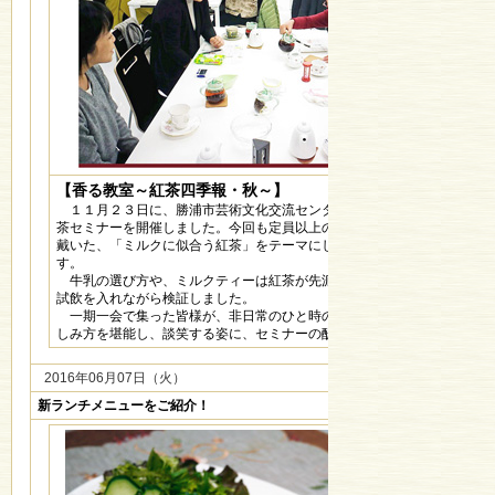
【香る教室～紅茶四季報・秋～】
１１月２３日に、勝浦市芸術文化交流センターＫＵＳＴＥにて、紅
茶セミナーを開催しました。今回も定員以上の参加者の皆様にご参加
戴いた、「ミルクに似合う紅茶」をテーマにした体験型のお茶会で
す。
牛乳の選び方や、ミルクティーは紅茶が先派か、ミルクが先派か、
試飲を入れながら検証しました。
一期一会で集った皆様が、非日常のひと時の中で、紅茶の魅力や楽
しみ方を堪能し、談笑する姿に、セミナーの醍醐味を感じました。
2016年06月07日（火）
新ランチメニューをご紹介！