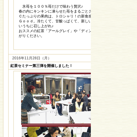
氷苺を１００％苺だけで味わう贅沢♪
春の内にキンキンに凍らせた苺をまるごとクラッシュしました。ビタミ
Ｃたっぷりの果肉は、トロシャリ！の新食感。お好みで、練乳をかけて
Ｇｏｏｄ。冷たくて、甘酸っぱくて、新しい夏のスウィーツです。融け
いうちに召し上がれ♪
おススメの紅茶「アールグレイ」や「ディンブラ」で、爽やかにお召し
がりください。
2016年11月28日（月）
紅茶セミナー第三弾を開催しました！