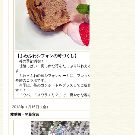
【ふわふわシフォンの苺づくし】
苺の季節満喫！！
甘酸っぱい、真っ赤な苺をたっぷり味わえる、今が旬のデザートで
す。
ふわっふわの苺シフォンケーキに、フレッシュ苺クリームソース。
奇跡のコラボです。
今季は、苺のコンポートをプラスしてご提供。正に、苺づくしで
す！！！
「ウバ」「ヌワラエリア」で、爽やかな春をお楽しみください。
2018年３月16日（金）
枝垂桜・開花宣言！