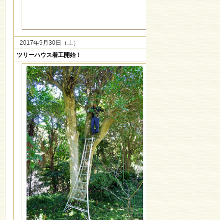
2017年9月30日（土）
ツリーハウス着工開始！
【お待たせしました！
いよいよツリーハウス建
した。
先ずは、いらない枝の伐
アッという間に、カフェ
ると、ツリーハウスのス
きるようになり、ワクワ
ガーデンルームで、ツリ
しながら、お茶を飲むのも