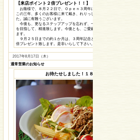
【来店ポイント２倍プレゼント！！】
お蔭様で、８月２２日で、Ｏｐｅｎ３周年になります。
この三年、多くのお客様に来て戴き、れりっしゅを支えて戴きまし
た。誠に有難うございます。
今後も、更なるステップアップを忘れず、一層愛される紅茶カフェ
を目指して、精進致します。今後とも、ご愛顧宜しくお願い申し上げ
ます。
９月２５日までの約１か月は、３周年記念として、来店ポイント２
倍プレゼント致します。是非いらして下さい。
2017年8月17日（木）
通常営業のお知らせ
お待たせしました！１８日（金）よりRe Open