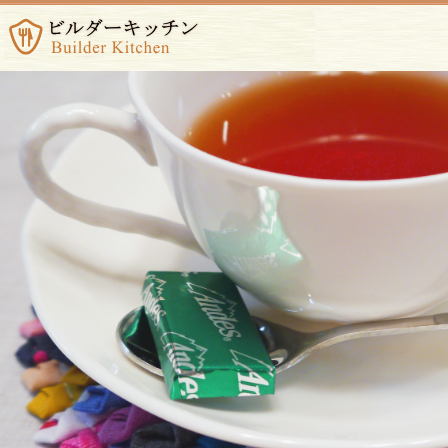
オンリーワンの味。Teahouse れりっしゅ
Teahouse れりっしゅは、南房総一美味しい紅茶
を
お楽しみいただけるティーハウスです。この店でし
か味わえない、味を目指しています。
２０１４年８月２２日のＯｐｅｎより、
日々ステ
ップアップを心がけ、一層愛される紅茶カフェを目
指しますので、どうぞよろしくお願いします！
れりっしゅの明るく大きなドアは、いつでも
Welcome♪
皆様をお迎えいたします♪♪
新着情報
2018年7月14日（土）
月替わりスイーツのご紹介！