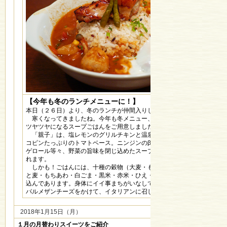
【今年も冬のランチメニューに！】
本日（２６日）より、冬のランチが仲間入りします。
寒くなってきましたね。今年も冬メニュー、ほっかほかDEお肌が
ツヤツヤになるスープごはんをご用意しました。
「親子」は、塩レモンのグリルチキンと温泉卵です。スープは、リ
コピンたっぷりのトマトベース。ニンジンのβカロテン・生姜のジン
ゲロール等々、野菜の旨味を閉じ込めたスープDE身体の活性化が図
れます。
しかも！ごはんには、十種の穀物（大麦・もちきび・発芽玄米・は
と麦・もちあわ・白ごま・黒米・赤米・ひえ・アマランサス）が炊き
込んであります。身体にイイ事まちがいなしです！！
パルメザンチーズをかけて、イタリアンに召し上がれ♪
2018年1月15日（月）
１月の月替わりスイーツをご紹介