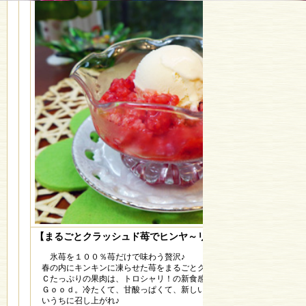
【まるごとクラッシュド苺でヒンヤ～リ♪】
氷苺を１００％苺だけで味わう贅沢♪
春の内にキンキンに凍らせた苺をまるごとクラッシュしました。ビタミ
Ｃたっぷりの果肉は、トロシャリ！の新食感。お好みで、練乳をかけて
Ｇｏｏｄ。冷たくて、甘酸っぱくて、新しい夏のスウィーツです。融け
いうちに召し上がれ♪