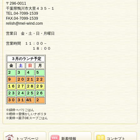
〒296-0011
千葉県鴨川市大里４３５－１
TEL.04-7099-1539
FAX.04-7099-1539
relish@mel-wind.com
営業日 金・土・日・月曜日
営業時間 １１：００－
１８：００
３月のランチ予定
金
土
日
月
２
３
４
５
９
２０
２１
２２
１６
２７
２８
２９
２３
２４
２５
２６
３０
３１
4/1
２
※緑枠⇒バリごはん
※橙枠⇒昔懐かしいナポリタ
※黄枠⇒親子DEスープごはん
トップページ
新着情報
コンセプト