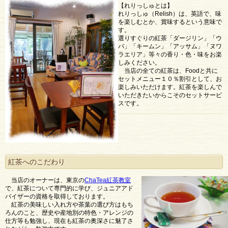
【れりっしゅとは】
れりっしゅ（Relish）は、英語で、味
を楽しむとか、賞味するという意味で
す。
選りすぐりの紅茶「ダージリン」「ウ
バ」「キームン」「アッサム」「ヌワ
ラエリア」等々の香り・色・味をお楽
しみください。
当店の全ての紅茶は、Foodと共に
セットメニュー１０％割引として、お
楽しみいただけます。紅茶を楽しんで
いただきたいからこそのセットサービ
スです。
紅茶へのこだわり
当店のオーナーは、東京の
ChaTea紅茶教室
で、紅茶について専門的に学び、ジュニアアド
バイザーの資格を取得しております。
紅茶の美味しい入れ方や茶葉の選び方はもち
ろんのこと、歴史や産地別の特色・アレンジの
仕方等も勉強し、現在も紅茶の奥深さに魅了さ